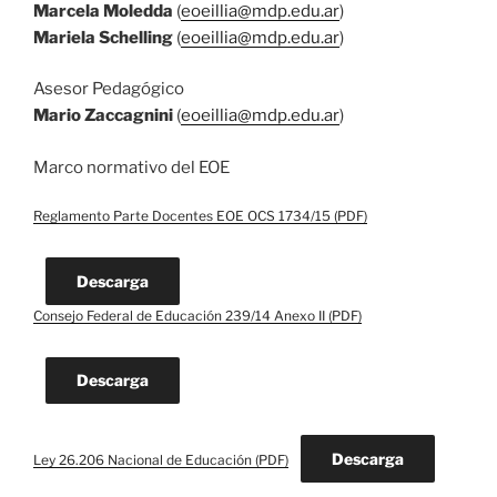
Marcela Moledda
(
eoeillia@mdp.edu.ar
)
Mariela Schelling
(
eoeillia@mdp.edu.ar
)
Asesor Pedagógico
Mario Zaccagnini
(
eoeillia@mdp.edu.ar
)
Marco normativo del EOE
Reglamento Parte Docentes EOE OCS 1734/15 (PDF)
Descarga
Consejo Federal de Educación 239/14 Anexo II (PDF)
Descarga
Descarga
Ley 26.206 Nacional de Educación (PDF)