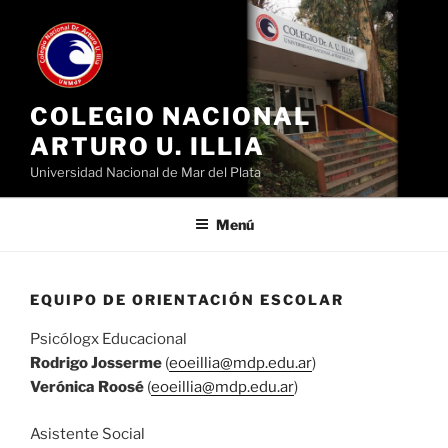
Ir
al
contenido
COLEGIO NACIONAL
ARTURO U. ILLIA
Universidad Nacional de Mar del Plata
Menú
EQUIPO DE ORIENTACIÓN ESCOLAR
Psicólogx Educacional
Rodrigo Josserme
(
eoeillia@mdp.edu.ar
)
Verónica Roosé
(
eoeillia@mdp.edu.ar
)
Asistente Social