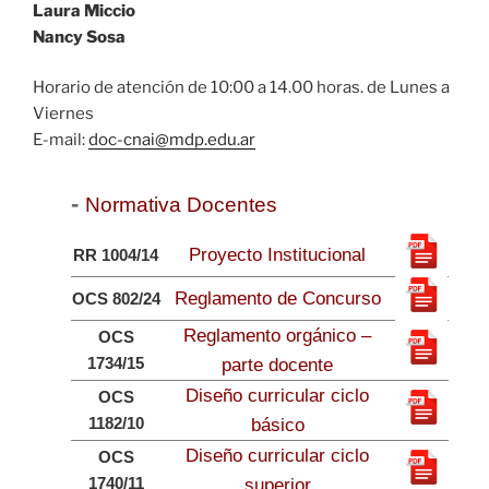
Laura
Miccio
Nancy
Sosa
Horario de atención de 10:00 a 14.00 horas. de Lunes a
Viernes
E-mail:
doc-cnai@mdp.edu.ar
Normativa Docentes
Proyecto Institucional
RR 1004/14
Reglamento de Concurso
OCS 802/24
Reglamento orgánico –
OCS
1734/15
parte docente
Diseño curricular ciclo
OCS
1182/10
básico
Diseño curricular ciclo
OCS
1740/11
superior