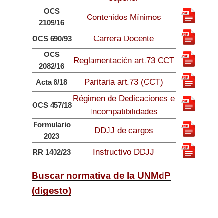
OCS
Contenidos Mínimos
2109/16
Carrera Docente
OCS 690/93
OCS
Reglamentación art.73 CCT
2082/16
Paritaria art.73 (CCT)
Acta 6/18
Régimen de Dedicaciones e
OCS 457/18
Incompatibilidades
Formulario
DDJJ de cargos
2023
Instructivo DDJJ
RR 1402/23
Buscar normativa de la UNMdP
(digesto)