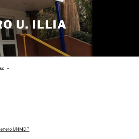
 U. ILLIA
so