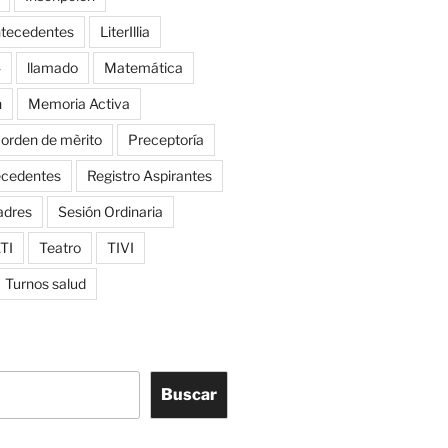
ntecedentes
LiterIllia
4
llamado
Matemática
n
Memoria Activa
orden de mèrito
Preceptoría
ecedentes
Registro Aspirantes
adres
Sesión Ordinaria
TI
Teatro
TIVI
Turnos salud
Buscar