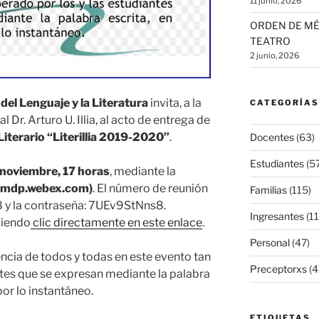
11 junio, 2026
ORDEN DE MÉ
TEATRO
2 junio, 2026
el Lenguaje y la Literatura
invita, a la
CATEGORÍAS
Dr. Arturo U. Illia, al acto de entrega de
iterario “Literillia 2019-2020”
.
Docentes
(63)
Estudiantes
(57
 noviembre, 17 horas
, mediante la
unmdp.webex.com)
. El número de reunión
Familias
(115)
8 y la contraseña: 7UEv9StNns8.
Ingresantes
(11
ciendo
clic directamente en este enlace
.
Personal
(47)
cia de todos y todas en este evento tan
Preceptorxs
(4
ntes que se expresan mediante la palabra
or lo instantáneo.
ETIQUETAS