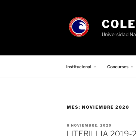
Ir
al
contenido
COLE
Universidad Na
Institucional
Concursos
MES:
NOVIEMBRE 2020
PUBLICADO
6 NOVIEMBRE, 2020
EL
LITERILLIA 2019-