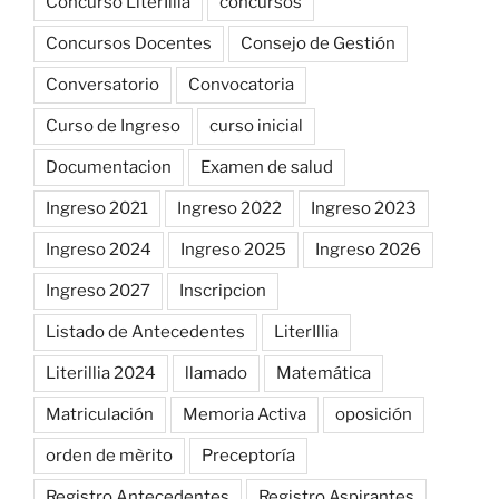
Concurso LiterIllia
concursos
Concursos Docentes
Consejo de Gestión
Conversatorio
Convocatoria
Curso de Ingreso
curso inicial
Documentacion
Examen de salud
Ingreso 2021
Ingreso 2022
Ingreso 2023
Ingreso 2024
Ingreso 2025
Ingreso 2026
Ingreso 2027
Inscripcion
Listado de Antecedentes
LiterIllia
Literillia 2024
llamado
Matemática
Matriculación
Memoria Activa
oposición
orden de mèrito
Preceptoría
Registro Antecedentes
Registro Aspirantes