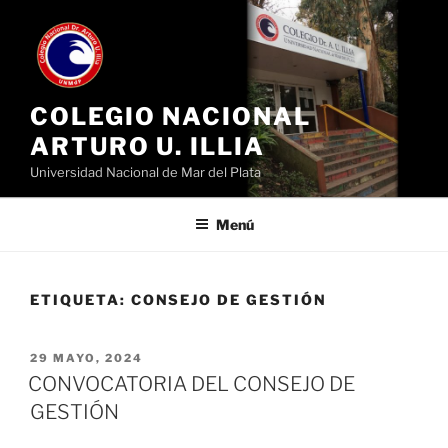
Ir
al
contenido
COLEGIO NACIONAL
ARTURO U. ILLIA
Universidad Nacional de Mar del Plata
Menú
ETIQUETA:
CONSEJO DE GESTIÓN
PUBLICADO
29 MAYO, 2024
EL
CONVOCATORIA DEL CONSEJO DE
GESTIÓN