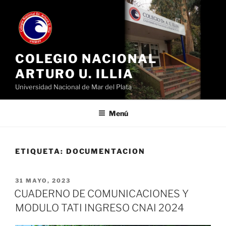
Ir
al
contenido
COLEGIO NACIONAL
ARTURO U. ILLIA
Universidad Nacional de Mar del Plata
Menú
ETIQUETA:
DOCUMENTACION
PUBLICADO
31 MAYO, 2023
EL
CUADERNO DE COMUNICACIONES Y
MODULO TATI INGRESO CNAI 2024