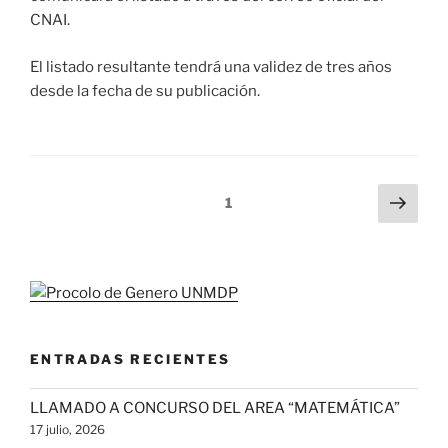
CNAI.
El listado resultante tendrá una validez de tres años
desde la fecha de su publicación.
Paginación
Pági
Página
1
sigu
de
entradas
ENTRADAS RECIENTES
LLAMADO A CONCURSO DEL AREA “MATEMÁTICA”
17 julio, 2026