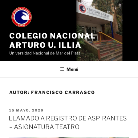
Ir
al
contenido
COLEGIO NACIONAL
ARTURO U. ILLIA
Universidad Nacional de Mar del Plata
Menú
AUTOR:
FRANCISCO CARRASCO
PUBLICADO
15 MAYO, 2026
EL
LLAMADO A REGISTRO DE ASPIRANTES
– ASIGNATURA TEATRO