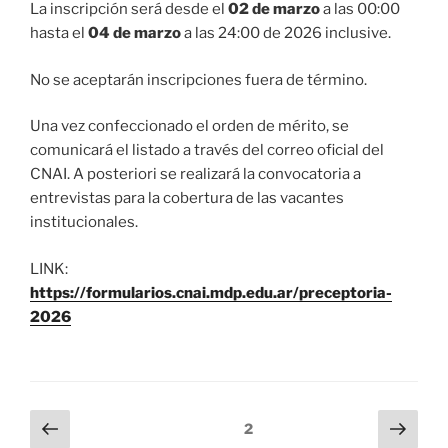
La inscripción será desde el
02 de marzo
a las 00:00
hasta el
04 de marzo
a las 24:00 de 2026 inclusive.
No se aceptarán inscripciones fuera de término.
Una vez confeccionado el orden de mérito, se
comunicará el listado a través del correo oficial del
CNAI. A posteriori se realizará la convocatoria a
entrevistas para la cobertura de las vacantes
institucionales.
LINK:
https://formularios.cnai.mdp.edu.ar/preceptoria-
2026
Paginación
Página
Pági
Página
2