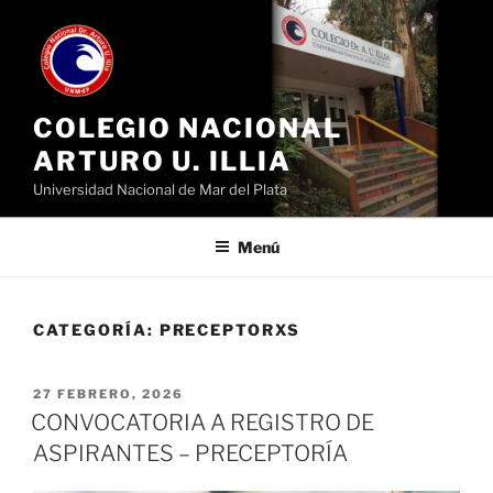
Ir
al
contenido
COLEGIO NACIONAL
ARTURO U. ILLIA
Universidad Nacional de Mar del Plata
Menú
CATEGORÍA:
PRECEPTORXS
PUBLICADO
27 FEBRERO, 2026
EL
CONVOCATORIA A REGISTRO DE
ASPIRANTES – PRECEPTORÍA