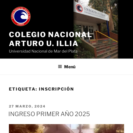
Ir
al
contenido
COLEGIO NACIONAL
ARTURO U. ILLIA
Universidad Nacional de Mar del Plata
Menú
ETIQUETA:
INSCRIPCIÓN
PUBLICADO
27 MARZO, 2024
EL
INGRESO PRIMER AÑO 2025