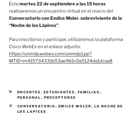
Este
martes 22 de septiembre a las 15 horas
realizaremos un encuentro virtual en el marco del
Conversatorio con Emilce Moler
,
sobreviviente de la
“Noche de los Lápices”
.
Para inscribirse y participar, utilizaremos la plataforma
Cisco WebEx en el enlace adjunto:
https://unmdp.webex.com/unmdp/j.pp?
MTID=m415734331b53ae961c0a5124da1dcaa8
CATEGORÍAS
DOCENTES
,
ESTUDIANTES
,
FAMILIAS
,
PERSONAL
,
PRECEPTORXS
ETIQUETAS
CONVERSATORIO
,
EMILCE MOLER
,
LA NOCHE DE
LOS LAPICES