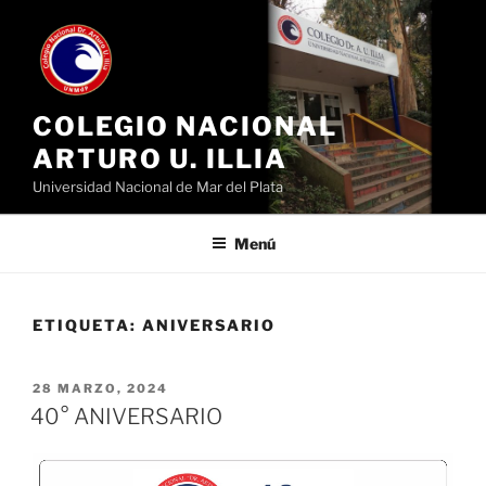
Ir
al
contenido
COLEGIO NACIONAL
ARTURO U. ILLIA
Universidad Nacional de Mar del Plata
Menú
ETIQUETA:
ANIVERSARIO
PUBLICADO
28 MARZO, 2024
EL
40° ANIVERSARIO