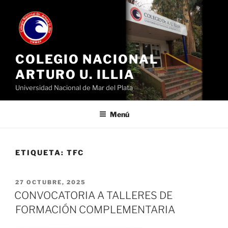
Ir
al
contenido
COLEGIO NACIONAL
ARTURO U. ILLIA
Universidad Nacional de Mar del Plata
Menú
ETIQUETA:
TFC
PUBLICADO
27 OCTUBRE, 2025
EL
CONVOCATORIA A TALLERES DE
FORMACIÓN COMPLEMENTARIA