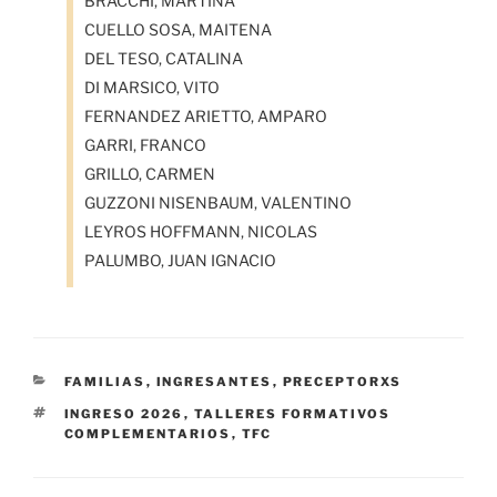
BRACCHI, MARTINA
CUELLO SOSA, MAITENA
DEL TESO, CATALINA
DI MARSICO, VITO
FERNANDEZ ARIETTO, AMPARO
GARRI, FRANCO
GRILLO, CARMEN
GUZZONI NISENBAUM, VALENTINO
LEYROS HOFFMANN, NICOLAS
PALUMBO, JUAN IGNACIO
CATEGORÍAS
FAMILIAS
,
INGRESANTES
,
PRECEPTORXS
ETIQUETAS
INGRESO 2026
,
TALLERES FORMATIVOS
COMPLEMENTARIOS
,
TFC