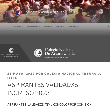
PUBLICADO
26 MAYO, 2022
POR
COLEGIO NACIONAL ARTURO U.
EL
ILLIA
ASPIRANTES VALIDADXS
INGRESO 2023
ASPIRANTES-VALIDADXS-T.I.V.I.-CONCOLOR POR COMISION