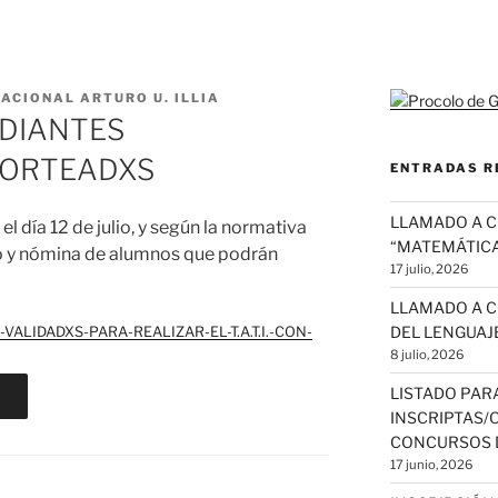
ACIONAL ARTURO U. ILLIA
UDIANTES
SORTEADXS
ENTRADAS R
LLAMADO A 
el día 12 de julio, y según la normativa
“MATEMÁTICA
do y nómina de alumnos que podrán
17 julio, 2026
LLAMADO A C
DEL LENGUAJE
ALIDADXS-PARA-REALIZAR-EL-T.A.T.I.-CON-
8 julio, 2026
LISTADO PAR
INSCRIPTAS/
CONCURSOS 
17 junio, 2026