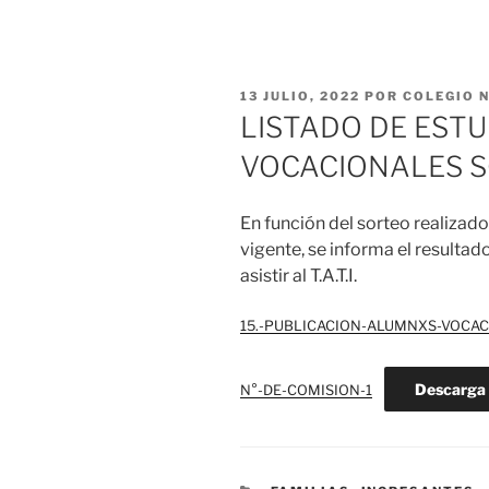
PUBLICADO
13 JULIO, 2022
POR
COLEGIO N
EL
LISTADO DE EST
VOCACIONALES 
En función del sorteo realizado 
vigente, se informa el resulta
asistir al T.A.T.I.
15.-PUBLICACION-ALUMNXS-VOCAC-V
Descarga
N°-DE-COMISION-1