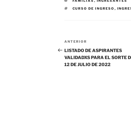
CATEGORÍAS
FAMILIAS
,
INGRESANTES
ETIQUETAS
CURSO DE INGRESO
,
INGRE
Navegación
Entrada
ANTERIOR
de
anterior
LISTADO DE ASPIRANTES
VALIDADXS PARA EL SORTE 
entradas
12 DE JULIO DE 2022