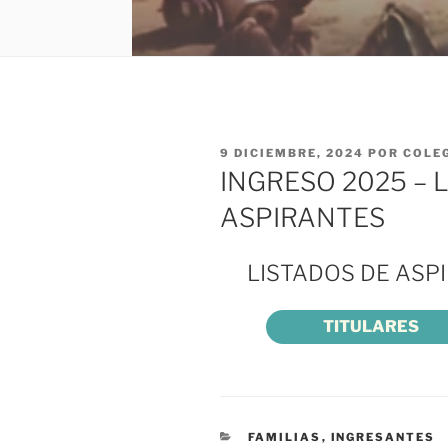
PUBLICADO
9 DICIEMBRE, 2024
POR
COLEG
EL
INGRESO 2025 – 
ASPIRANTES
LISTADOS DE ASP
TITULARES
CATEGORÍAS
FAMILIAS
,
INGRESANTES