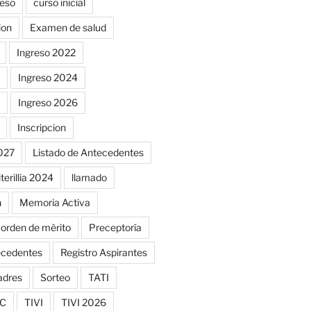
reso
curso inicial
ion
Examen de salud
Ingreso 2022
Ingreso 2024
Ingreso 2026
Inscripcion
2027
Listado de Antecedentes
iterillia 2024
llamado
n
Memoria Activa
orden de mèrito
Preceptoría
ecedentes
Registro Aspirantes
adres
Sorteo
TATI
C
TIVI
TIVI 2026