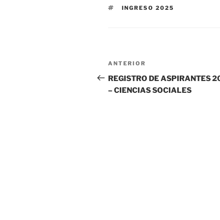
ETIQUETAS
INGRESO 2025
Navegación
Entrada
ANTERIOR
de
anterior
REGISTRO DE ASPIRANTES 2
– CIENCIAS SOCIALES
entradas